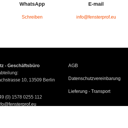
WhatsApp
E-mail
Schreiben
info@fensterprof.eu
tz - Geschäftsbüro
AGB
bteilung:
Datenschutzvereinbarung
chstrasse 10, 13509 Berlin
Lieferung - Transport
49 (0) 1578 0255 112
nfo@fensterprof.eu
um