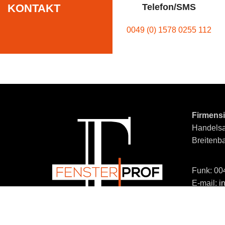
Telefon/SMS
KONTAKT
0049 (0) 1578 0255 112
Firmensi
Handelsa
Breitenba
Funk: 00
E-mail:
i
Impress