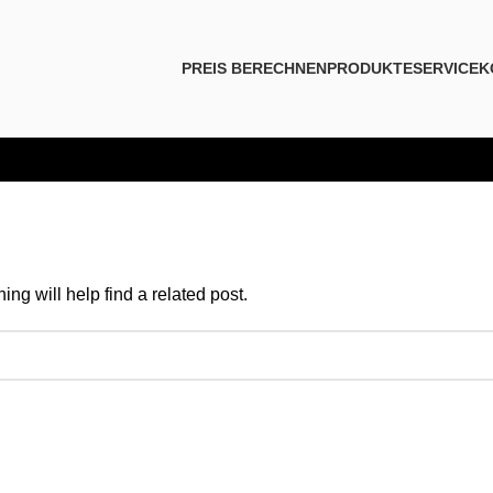
PREIS BERECHNEN
PRODUKTE
SERVICE
K
ng will help find a related post.