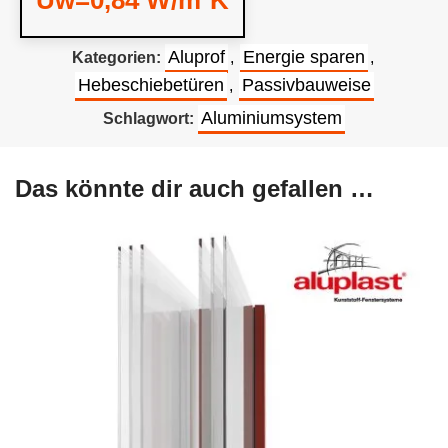
Uw=0,84 W/m²K
Aluprof
Energie sparen
Kategorien:
,
,
Hebeschiebetüren
Passivbauweise
,
Aluminiumsystem
Schlagwort:
Das könnte dir auch gefallen …