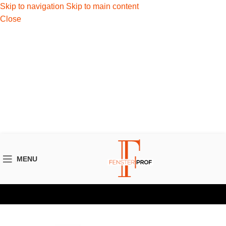
Skip to navigation
Skip to main content
Close
Haben Sie
Fragen?
Probleme mit
dem
Konfigurator?
Kontaktieren Sie uns
MENU